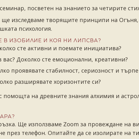
еминар, посветен на знанието за четирите сти
 ще изследваме творящите принципи на Огъня, В
ешката психология.
Е В ИЗОБИЛИЕ И КОЯ НИ ЛИПСВА?
околко сте активни и поемате инициатива?
в вас? Доколко сте емоционални, креативни?
олко проявявате стабилност, сериозност и търп
олко разширявате хоризонтите си?
с помощта на древните знания алхимия и астрол
АРА?
ръзка. Ще използваме Zoom за провеждане на в
е през телефон. Опитайте да се изолирате на т