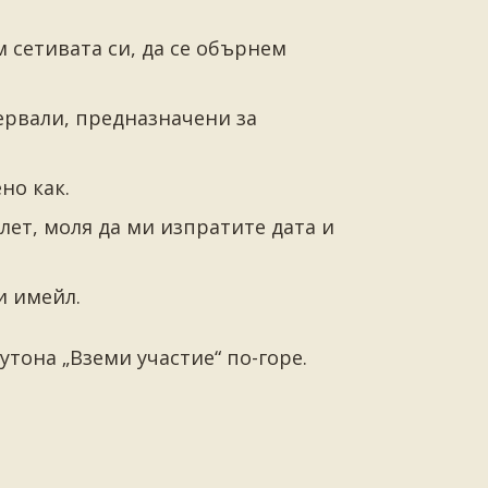
м сетивата си, да се обърнем
ервали, предназначени за
но как.
илет, моля да ми изпратите дата и
и имейл.
утона „Вземи участие“ по-горе.