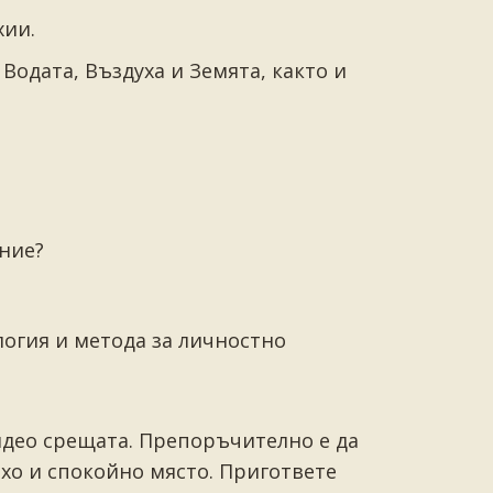
хии.
одата, Въздуха и Земята, както и
ение?
огия и метода за личностно
идео срещата. Препоръчително е да
ихо и спокойно място. Пригответе