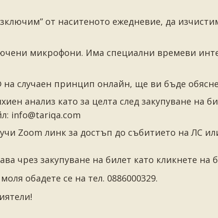
“изключим” от наситеното ежедневие, да изчисти
ключени микрофони. Има специални времеви инт
® на случаен принцип онлайн, ще ви бъде обясне
ихиен анализ като за целта след закупуване на б
л: info@tariqa.com
лучи Zoom линк за достъп до събитието на ЛС ил
ава чрез закупуване на билет като кликнете на б
оля обадете се на тел. 0886000329.
иятели!