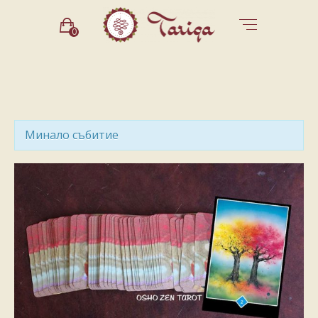
0
Минало събитие