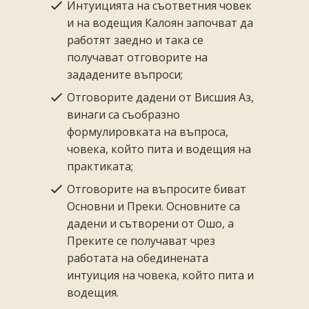
Интуицията на съответния човек
и на водещия Калоян започват да
работят заедно и така се
получават отговорите на
зададените въпроси;
Отговорите дадени от Висшия Аз,
винаги са съобразно
формулировката на въпроса,
човека, който пита и водещия на
практиката;
Отговорите на въпросите биват
Основни и Преки. Основните са
дадени и сътворени от Ошо, а
Преките се получават чрез
работата на обединената
интуиция на човека, който пита и
водещия.