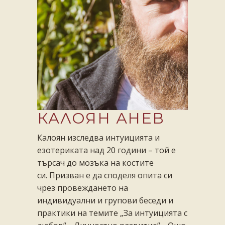
КАЛОЯН АНЕВ
Калоян изследва интуицията и
езотериката над 20 години – той е
търсач до мозъка на костите
си.
Призван е да споделя опита си
чрез провеждането на
индивидуални и групови беседи и
практики на темите „За
интуицията с