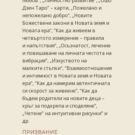
любов“, „Личностно развитие“, „Ошо
Дзен Таро” – карти, „Пожелано и
непожелано добро“,
„Новите
Божествени закони в Новата земя и
Новата ера“, “Как да живеем в
четвъртото измерение – правила
и
напътствия”, „Осъзнатост, лечение
и повишаване на личната честота на
вибрация“, „Изкуството на
малките
стъпки“, “Взаимоотношения
и интимност в Новата земя и Новата
ера“, “Как да намерим автентичната
си
скорост за живеене”, “Как да
бъдем родители на новите деца –
кръг за подкрепа и споделяне”,
„Четене” на
интуитивни рисунки” и
др.
ПРИЗВАНИЕ