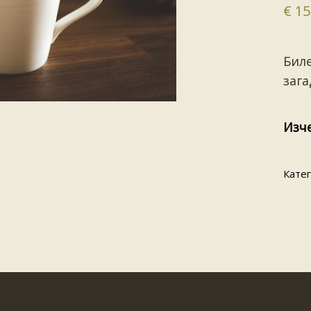
€
15
Биле
заг
Изч
Кате