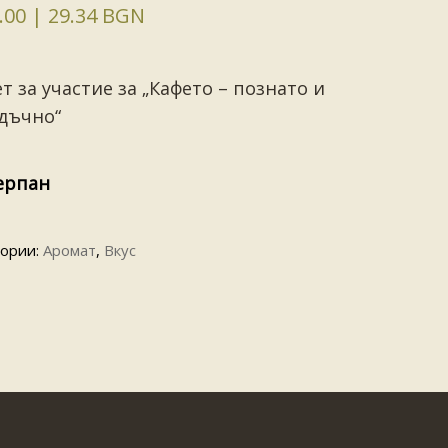
.00
| 29.34 BGN
т за участие за „Кафето – познато и
адъчно“
ерпан
гории:
Aромат
,
Вкус