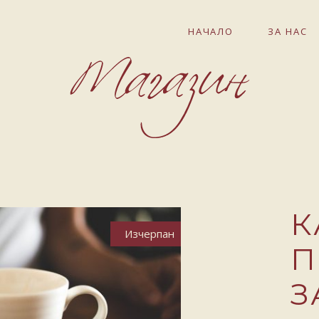
НАЧАЛО
ЗА НАС
К
Изчерпан
П
З