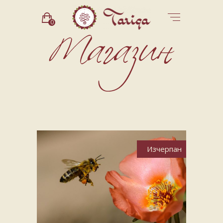
0
Изчерпан