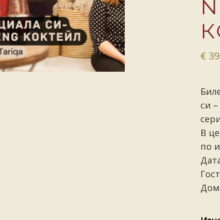
N
К
€
39
Биле
си –
сери
В це
по и
Дата
Гост
Дом