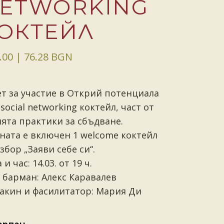
ETWORKING
ОКТЕЙЛ
.00
| 76.28 BGN
т за участие в Открий потенциала
 social networking коктейл, част от
ята практики за сбъдване.
ната е включен 1 welcome коктейл
збор „Заяви себе си“.
 и час: 14.03. от 19 ч.
 барман: Алекс Каравалев
акин и фасилитатор: Мария Ди