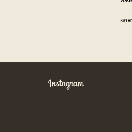
Изч
Кате