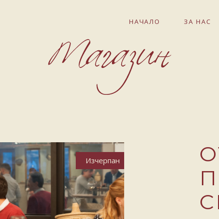
НАЧАЛО
ЗА НАС
О
Изчерпан
П
С