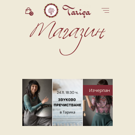
0
Изчерпан