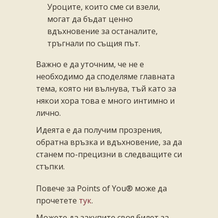
Уроците, които сме си взели,
могат да бъдат ценно
вдъхновение за останалите,
тръгнали по същия път.
Важно е да уточним, че не е
необходимо да споделяме главната
тема, която ни вълнува, тъй като за
някои хора това е много интимно и
лично.
Идеята е да получим прозрения,
обратна връзка и вдъхновение, за да
станем по-прецизни в следващите си
стъпки.
Повече за Points of You® може да
прочетете
тук
.
Можете да закупите своя билет за