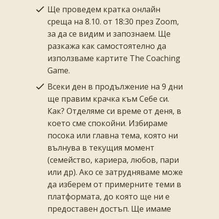
Ще проведем кратка онлайн
среща на 8.10. от 18:30 през Zoom,
за да се видим и запознаем. Ще
разкажа как самостоятелно да
използваме картите The Coaching
Game.
Всеки ден в продължение на 9 дни
ще правим крачка към Себе си.
Как? Отделяме си време от деня, в
което сме спокойни. Избираме
посока или главна тема, която ни
вълнува в текущия момент
(семейство, кариера, любов, пари
или др). Ако се затрудняваме може
да изберем от примерните теми в
платформата, до която ще ни е
предоставен достъп. Ще имаме