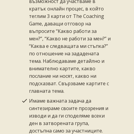
възможност да участваме в
кратък онлайн процес, в който
теглим 3 карти от The Coaching
Game, даващи отговор на
въпросите “Какво работи за
мен?”, “Какво не работи за мен?” и
“Каква е следващата ми стъпка?”
по отношение на зададената
тема. Наблюдаваме детайлно и
внимателно картите, какво
послание ни носят, какво ни
подсказват. Свързваме картите с
главната тема.
Имаме важната задача да
синтезираме своите прозрения и
изводи и да ги споделяме всеки
ден в затворената група,
достъпна само за участниците.