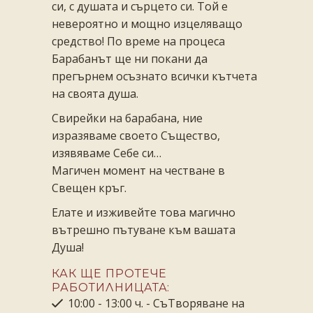
си, с душата и сърцето си. Той е
невероятно и мощно изцеляващо
средство! По време на процеса
Барабанът ще ни покани да
прегърнем осъзнато всички кътчета
на своята душа.
Свирейки на барабана, ние
изразяваме своето Същество,
изявяваме Себе си…
Магичен момент на честване в
Свещен кръг.
Елате и изживейте това магично
вътрешно пътуване към вашата
Душа!
КАК ЩЕ ПРОТЕЧЕ
РАБОТИЛНИЦАТА:
10:00 - 13:00 ч. - СъТворяване на