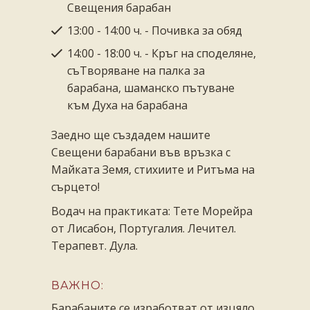
Свещения барабан
13:00 - 14:00 ч. - Почивка за обяд
14:00 - 18:00 ч. - Кръг на споделяне,
съТворяване на палка за
барабана, шаманско пътуване
към Духа на барабана
Заедно ще създадем нашите
Свещени барабани във връзка с
Майката Земя, стихиите и Ритъма на
сърцето!
Водач на практиката: Тете Морейра
от Лисабон, Португалия. Лечител.
Терапевт. Дула.
ВАЖНО:
Барабаните се изработват от изцяло