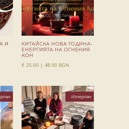
А И
КИТАЙСКА НОВА ГОДИНА-
ЕНЕРГИЯТА НА ОГНЕНИЯ
КОН
€
25.00
| 48.90 BGN
ерпан
Изчерпан
ОЩЕ