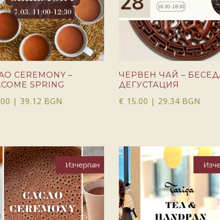
AO CEREMONY –
ЧЕРВЕН ЧАЙ – БЕСЕД
COME SPRING
ДЕГУСТАЦИЯ
.00
| 39.12 BGN
€
15.00
| 29.34 BGN
Изчерпан
Изч
ОЩЕ
ОЩЕ