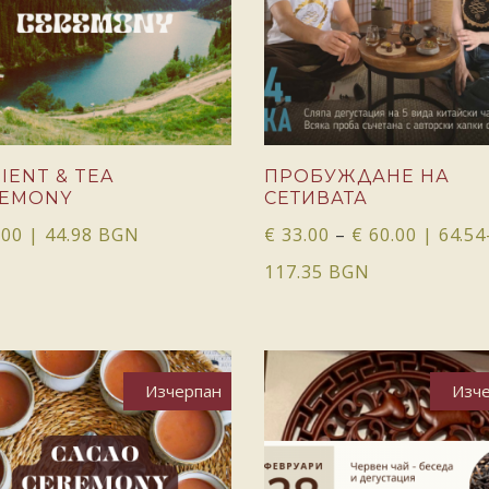
ОЩЕ
ОПЦИИ
IENT & TEA
ПРОБУЖДАНЕ НА
REMONY
СЕТИВАТА
.00
| 44.98 BGN
€
33.00
–
€
60.00
| 64.54
117.35 BGN
Изчерпан
Изч
ОЩЕ
ОЩЕ