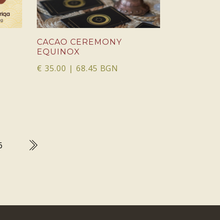
CACAO CEREMONY
EQUINOX
€
35.00
| 68.45 BGN
6