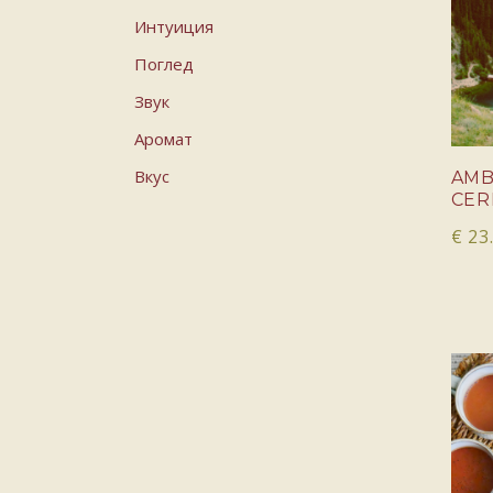
Интуиция
Поглед
Звук
Aромат
Вкус
AMB
CE
€
23