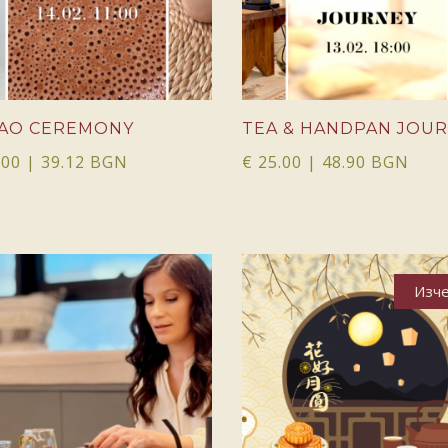
AO CEREMONY
TEA & HANDPAN JOU
.00
| 39.12 BGN
€
25.00
| 48.90 BGN
Изч
КУПИ
ОЩЕ