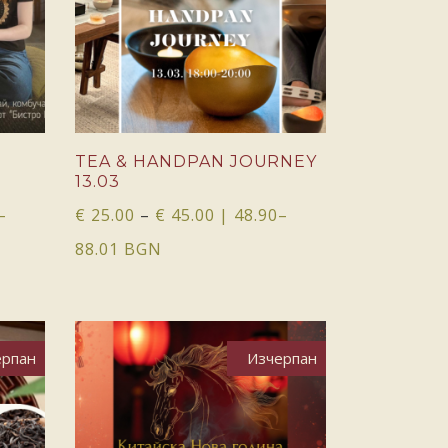
ОПЦИИ
TEA & HANDPAN JOURNEY
13.03
–
€
25.00
–
€
45.00
| 48.90–
88.01 BGN
ерпан
Изчерпан
ОЩЕ