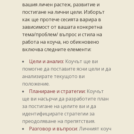
вашия личен растеж, развитие и
постигане на лични цели. Изборът
как ще протече сесията варира в
зависимост от вашата конкретна
тема/проблем/ въпрос и стила на
работа на коуча, но обикновено
включва следните елементи:
Цели и анализ:
Коучът ще ви
помогне да поставите ясни цели и да
анализирате текущото ви
положение.
Планиране и стратегии:
Коучът
ще ви насърчи да разработите план
за постигане на целите ви и да
идентифицирате стратегии за
преодоляване на препятствия.
Разговор и въпроси:
Личният коуч