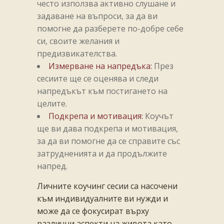
често използва активно слушане и
задаване на въпроси, за да ви
помогне да разберете по-добре себе
си, своите желания и
предизвикателства.
Измерване на напредъка:
През
сесиите ще се оценява и следи
напредъкът към постигането на
целите.
Подкрепа и мотивация:
Коучът
ще ви дава подкрепа и мотивация,
за да ви помогне да се справите със
затрудненията и да продължите
напред.
Личните коучинг сесии са насочени
към индивидуалните ви нужди и
може да се фокусират върху
различни аспекти на живота като